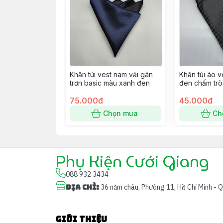
Khăn túi vest nam vải gân
Khăn túi áo 
trơn basic màu xanh đen
đen chấm trò
75.000đ
45.000đ
Chọn mua
Ch
Phụ Kiện Cưới Giang
088 932 3434
Địa chỉ
:
36 năm châu, Phường 11, Hồ Chí Minh - 
Giới thiệu