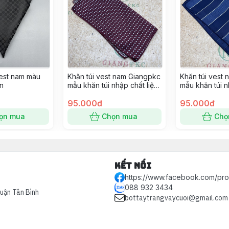
vest nam màu
Khăn túi vest nam Giangpkc
Khăn túi vest
n
mẫu khăn túi nhập chất liệu
mẫu khăn túi n
dày viền đẹp SP 2221420
dày viền đẹp 
95.000đ
95.000đ
ọn mua
Chọn mua
Chọ
Kết nối
https://www.facebook.com/pr
088 932 3434
Quận Tân Bình
bottaytrangvaycuoi@gmail.com