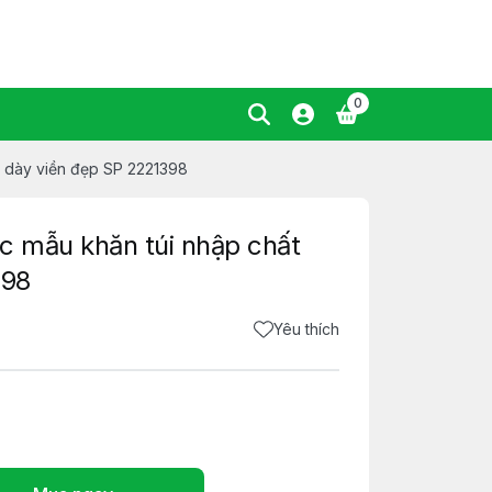
0
u dày viền đẹp SP 2221398
c mẫu khăn túi nhập chất
398
Yêu thích