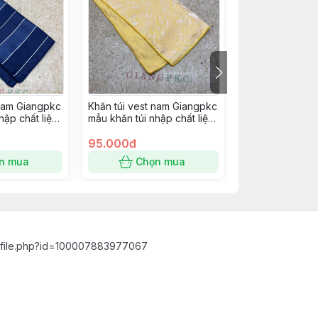
 nam Giangpkc
Khăn túi vest nam Giangpkc
Khăn túi vest 
hập chất liệu
mẫu khăn túi nhập chất liệu
mẫu khăn túi nh
SP 2221409
dày viền đẹp SP 2221400
dày viền đẹp S
95.000đ
95.000đ
n mua
Chọn mua
Chọn
ofile.php?id=100007883977067