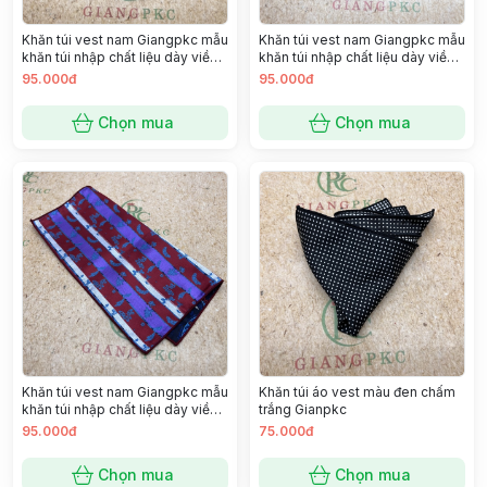
Khăn túi vest nam Giangpkc mẫu
Khăn túi vest nam Giangpkc mẫu
khăn túi nhập chất liệu dày viền
khăn túi nhập chất liệu dày viền
đẹp SP 2221422
đẹp SP 2221347
95.000đ
95.000đ
Chọn mua
Chọn mua
Khăn túi vest nam Giangpkc mẫu
Khăn túi áo vest màu đen chấm
khăn túi nhập chất liệu dày viền
trắng Gianpkc
đẹp SP 2221387
95.000đ
75.000đ
Chọn mua
Chọn mua