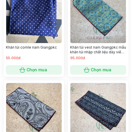
Khăn túi comle nam Giangpkc
Khăn túi vest nam Giangpkc mẫu
khăn túi nhập chất liệu dày viền
đẹp SP 2221403
55.000đ
95.000đ
Chọn mua
Chọn mua