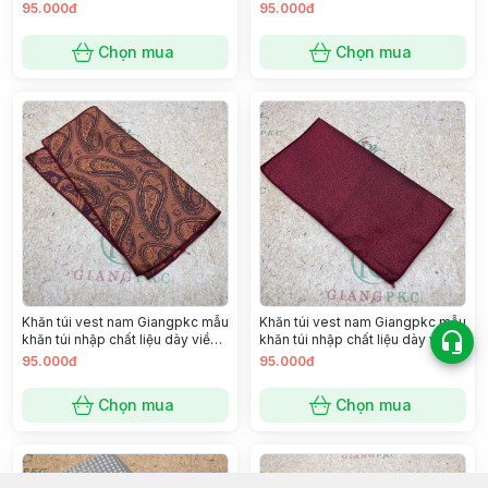
đẹp SP 2221327
đẹp SP 2221358
95.000đ
95.000đ
Chọn mua
Chọn mua
Khăn túi vest nam Giangpkc mẫu
Khăn túi vest nam Giangpkc mẫu
khăn túi nhập chất liệu dày viền
khăn túi nhập chất liệu dày viền
đẹp SP 2221424
đẹp SP 2221408
95.000đ
95.000đ
Chọn mua
Chọn mua