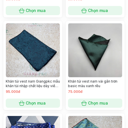
Chọn mua
Chọn mua
Khăn túi vest nam Giangpkc mẫu
Khăn túi vest nam vải gân trơn
khăn túi nhập chất liệu dày viền
basic màu xanh rêu
đẹp SP 2221344
95.000đ
75.000đ
Chọn mua
Chọn mua