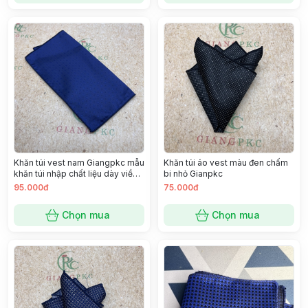
Khăn túi vest nam Giangpkc mẫu
Khăn túi áo vest màu đen chấm
khăn túi nhập chất liệu dày viền
bi nhỏ Gianpkc
đẹp SP 2221377
95.000đ
75.000đ
Chọn mua
Chọn mua