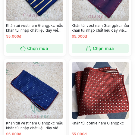
Khăn túi vest nam Giangpkc mẫu
Khăn túi vest nam Giangpkc mẫu
khăn túi nhập chất liệu dày viền
khăn túi nhập chất liệu dày viền
đẹp SP 2221396
đẹp SP 2221402
95.000đ
95.000đ
Chọn mua
Chọn mua
Khăn túi vest nam Giangpkc mẫu
Khăn túi comle nam Giangpkc
khăn túi nhập chất liệu dày viền
đẹp SP 2221338
95.000đ
55.000đ