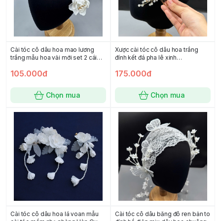
Cài tóc cô dâu hoa mao lương
Xược cài tóc cô dâu hoa trắng
trắng mẫu hoa vải mới set 2 cái
đính kết đá pha lê xinh
t9/2025
SP22267162
105.000đ
175.000đ
Chọn mua
Chọn mua
Cài tóc cô dâu hoa lá voan mẫu
Cài tóc cô dâu băng đô ren bản to