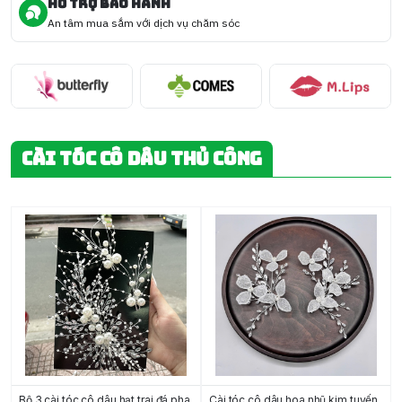
HỖ TRỢ BẢO HÀNH
An tâm mua sắm với dịch vụ chăm sóc
CÀI TÓC CÔ DÂU THỦ CÔNG
Bộ 3 cài tóc cô dâu hạt trai đá pha
Cài tóc cô dâu hoa nhũ kim tuyến