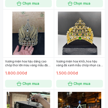
Chọn mua
Chọn mua
Vương miện hoa hậu dáng cao
Vương miện hoa khôi, hoa hậu
chóp thoi lớn màu vàng mẫu đăng
vàng đá xanh mẫu chóp nhọn cao
quang mới 2022 ( 19.5cm - đáy 16
11cm đk 16cm
1.800.000đ
1.500.000đ
)
Chọn mua
Chọn mua