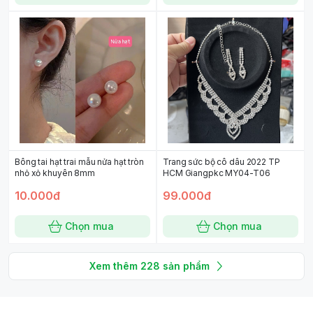
Bông tai hạt trai mẫu nửa hạt tròn
Trang sức bộ cô dâu 2022 TP
nhỏ xỏ khuyên 8mm
HCM Giangpkc MY04-T06
10.000đ
99.000đ
Chọn mua
Chọn mua
Xem thêm
228
sản phẩm