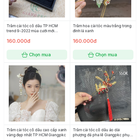
Trâm cài tóc cô dâu TP HCM
Trâm hoa cài tóc màu trắng trong
trend 9-2022 mùa cưới mới
đính lá xanh
Giangpkc
160.000đ
160.000đ
Chọn mua
Chọn mua
Trâm cài tóc cô dâu cao cấp xanh
Trâm cài tóc cô dâu áo dài
vàng đẹp nhất TP HCM Giangpkc
phượng đá pha lê Giangpkc phụ
kiện cươid Giang 2022