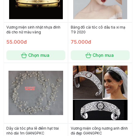
Vương miện sinh nhật nhựa đính
Băng đô cài tóc cô dâu tia xi mạ
đá cho nữ màu vàng
T9 2020
55.000đ
75.000đ
Chọn mua
Chọn mua
Dây cài tóc pha lê điểm hạt trai
Vương miện công nương anh đính
nhỏ dài 1m GIANGPKC
đá đẹp GIANGPKC