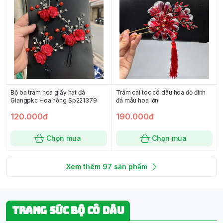
Bộ ba trâm hoa giấy hạt đá
Trâm cài tóc cô dâu hoa đỏ đính
Giangpkc Hoa hồng Sp221379
đá mẫu hoa lớn
120.000đ
190.000đ
Chọn mua
Chọn mua
Xem thêm
97
sản phẩm
TRANG SỨC BỘ CÔ DÂU