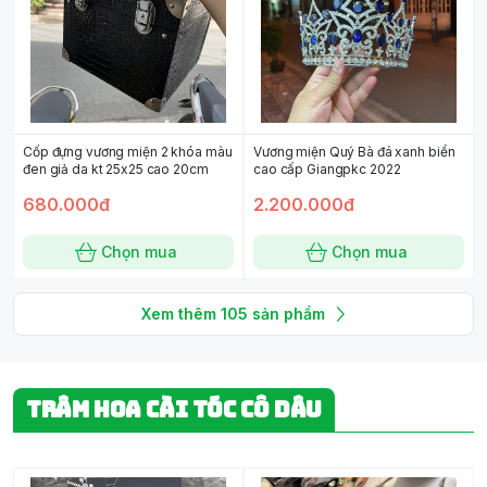
Cốp đựng vương miện 2 khóa màu
Vương miện Quý Bà đá xanh biển
đen giả da kt 25x25 cao 20cm
cao cấp Giangpkc 2022
680.000đ
2.200.000đ
Chọn mua
Chọn mua
Xem thêm
105
sản phẩm
TRÂM HOA CÀI TÓC CÔ DÂU