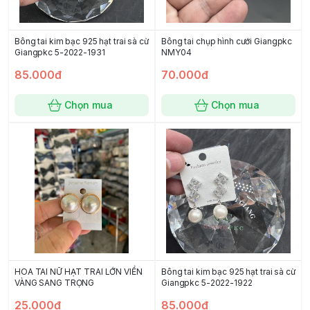
Bông tai kim bạc 925 hạt trai sà cừ
Bông tai chụp hình cưới Giangpkc
Giangpkc 5-2022-1931
NMY04
85.000đ
70.000đ
Chọn mua
Chọn mua
HOA TAI NỮ HẠT TRAI LỚN VIỀN
Bông tai kim bạc 925 hạt trai sà cừ
VÀNG SANG TRỌNG
Giangpkc 5-2022-1922
25.000đ
85.000đ