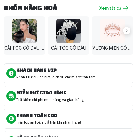
Nhóm hàng hoá
Xem tất cả
CÀI TÓC CÔ DÂU THỦ CÔNG
CÀI TÓC CÔ DÂU
VƯƠNG MIỆN CÔ DÂU
KHÁCH HÀNG VIP
Nhận ưu đãi đặc biệt, dịch vụ chăm sóc tận tâm
MIỄN PHÍ GIAO HÀNG
Tiết kiệm chi phí mua hàng và giao hàng
THANH TOÁN COD
Tiện lợi, an toàn, trả tiền khi nhận hàng