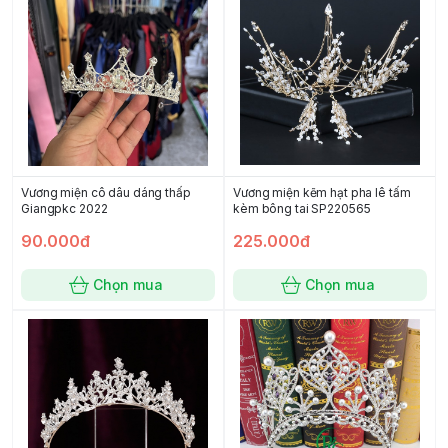
Vương miện cô dâu dáng thấp
Vương miện kẽm hạt pha lê tấm
Giangpkc 2022
kèm bông tai SP220565
90.000đ
225.000đ
Chọn mua
Chọn mua