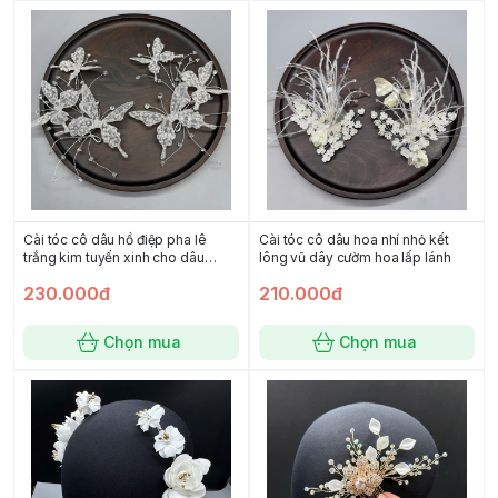
Cài tóc cô dâu hồ điệp pha lê
Cài tóc cô dâu hoa nhí nhỏ kết
trắng kim tuyến xinh cho dâu
lông vũ dây cườm hoa lấp lánh
Giangpkc SP22267076
230.000đ
210.000đ
Chọn mua
Chọn mua