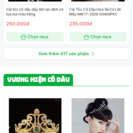
Cài tóc cô dâu dây linh lan đính nơ
Cài Tóc Cô Dâu Hoa Xà Cừ Lớn
tua rua màu trắng
Mẫu Mới t7-2026 GIANGPKC
250.000đ
235.000đ
Chọn mua
Chọn mua
Xem thêm
417
sản phẩm
VƯƠNG MIỆN CÔ DÂU