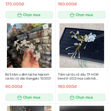
170.000đ
160.000đ
Chọn mua
Chọn mua
Bộ 5 trâm u đính hạt trai hợp kim
Trâm cài tóc cô dâu TP HCM
cài tóc cô dâu Giangpkc 10/2021
trend 9-2022 mùa cưới mới
Giangpkc
90.000đ
160.000đ
Chọn mua
Chọn mua