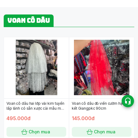
VOAN CÔ DÂU
Voan cô dâu hai lớp vải kim tuyến
Voan cô dâu đỏ viền cườm hạt trai
lấp lánh có sẵn xược cài mẫu mới
kết Giangpkc 90cm
2023
495.000đ
145.000đ
Chọn mua
Chọn mua