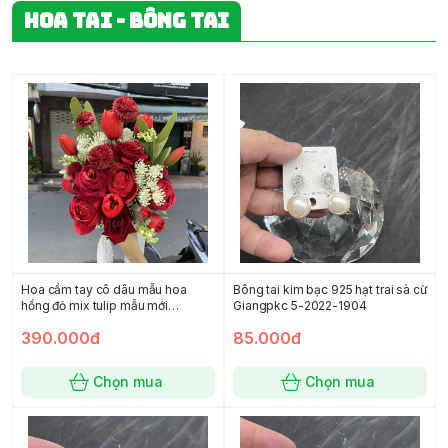
HOA TAI - BÔNG TAI
Hoa cầm tay cô dâu mẫu hoa
Bông tai kim bạc 925 hạt trai sà cừ
hồng đỏ mix tulip mẫu mới
Giangpkc 5-2022-1904
t5/2024
390.000đ
85.000đ
Chọn mua
Chọn mua