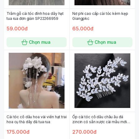
Trâm gỗ cài tóc đính hoa dây hạt
Nơ phi cao cấp cài tóc kèm kẹp
tua rua đơn giản SP22266959
Giangpkc
59.000đ
65.000đ
Chọn mua
Chọn mua
Cài tóc cô dâu hoa vải viền hạt trai
Ốp cài tóc cô dâu châu âu đá
hoa cụ thả dây đá tua rua
zincin có sẵn xược cài mẫu mới
t1/2023
175.000đ
270.000đ