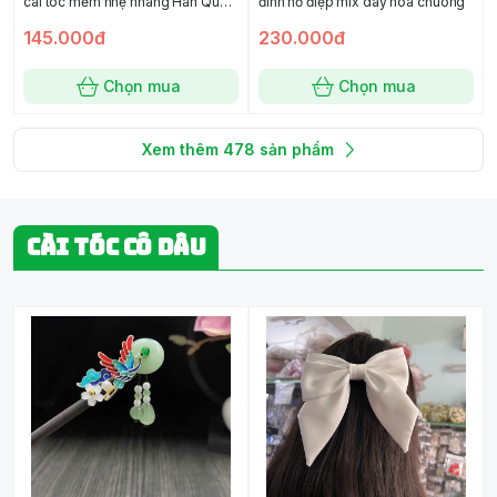
cài tóc mềm nhẹ nhàng Hàn Quốc
đính hồ điệp mix dây hoa chuông
Giangpkc 20222
145.000đ
230.000đ
Chọn mua
Chọn mua
Xem thêm
478
sản phẩm
CÀI TÓC CÔ DÂU