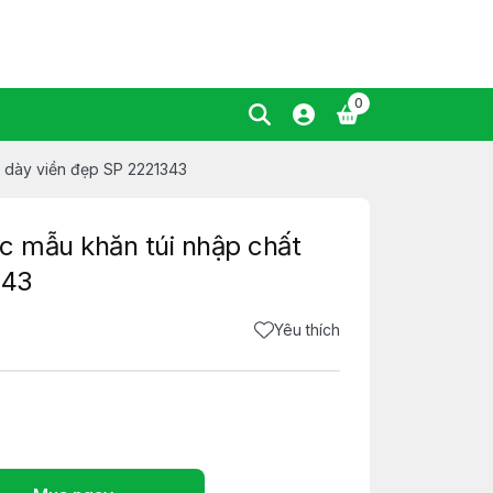
0
u dày viền đẹp SP 2221343
c mẫu khăn túi nhập chất
343
Yêu thích