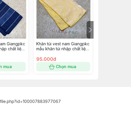
 nam Giangpkc
Khăn túi vest nam Giangpkc
Khăn túi vest 
hập chất liệu
mẫu khăn túi nhập chất liệu
mẫu khăn túi nh
SP 2221409
dày viền đẹp SP 2221400
dày viền đẹp S
95.000đ
95.000đ
n mua
Chọn mua
Chọn
ofile.php?id=100007883977067