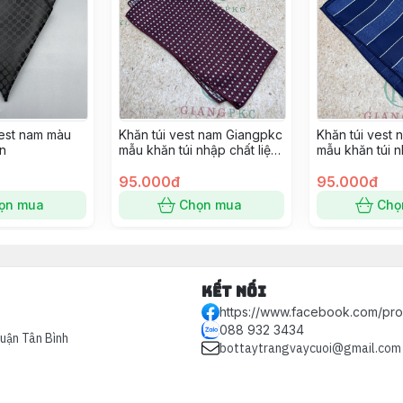
vest nam màu
Khăn túi vest nam Giangpkc
Khăn túi vest
n
mẫu khăn túi nhập chất liệu
mẫu khăn túi n
dày viền đẹp SP 2221420
dày viền đẹp 
95.000đ
95.000đ
ọn mua
Chọn mua
Chọ
Kết nối
https://www.facebook.com/pr
088 932 3434
Quận Tân Bình
bottaytrangvaycuoi@gmail.com