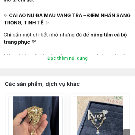
✨
CÀI ÁO NỮ ĐÁ MÀU VÀNG TRÀ – ĐIỂM NHẤN SANG
TRỌNG, TINH TẾ
✨
Chỉ cần một chi tiết nhỏ nhưng đủ để
nâng tầm cả bộ
trang phục
💛
Mẫu
cài áo nữ đá màu vàng trà
mang vẻ đẹp trầm ấm,
Đọc thêm nội dung
quý phái – càng nhìn càng mê.
💎
ĐIỂM NỔI BẬT
Các sản phẩm, dịch vụ khác
Đá màu
vàng trà ánh kim
: sang nhưng không chói, cực
kén da
Thiết kế
thanh lịch – tinh xảo
, hợp phong cách hiện
đại lẫn cổ điển