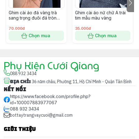
Chất liệu chắc chắn, ghim cài bám tốt, không xô lệch
Ghim cài áo đá vàng trà
Ghim cài áo nữ chữ A trái
Phù hợp cài: áo vest, đầm dạ hội, áo dài, khăn choàng
sang trọng đuôi đá tròn
tim mẫu màu vàng
mẫu mới t1/2024
70.000đ
35.000đ
Chọn mua
Chọn mua
👗
PHÙ HỢP VỚI
Phụ Kiện Cưới Giang
Đi tiệc, dự sự kiện, họp quan trọng
088 932 3434
Quà tặng tinh tế cho mẹ, chị, sếp nữ, cô giáo
Địa chỉ
:
36 năm châu, Phường 11, Hồ Chí Minh - Quận Tân Bình
Kết nối
Người yêu thích phong cách
sang trọng – nhẹ nhàng –
https://www.facebook.com/profile.php?
có gu
id=100007883977067
088 932 3434
bottaytrangvaycuoi@gmail.com
🎁
CAM KẾT
Giới thiệu