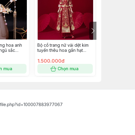
ang hoa anh
Bộ cổ trang nữ vải dệt kim
Cài tóc cổ trang
ngũ sắc
tuyến thêu hoa gắn hạt
phục trung hoa
pkc
châu tua rua size M
Giangpkc
1.500.000đ
285.000đ
n mua
Chọn mua
Chọn
ofile.php?id=100007883977067