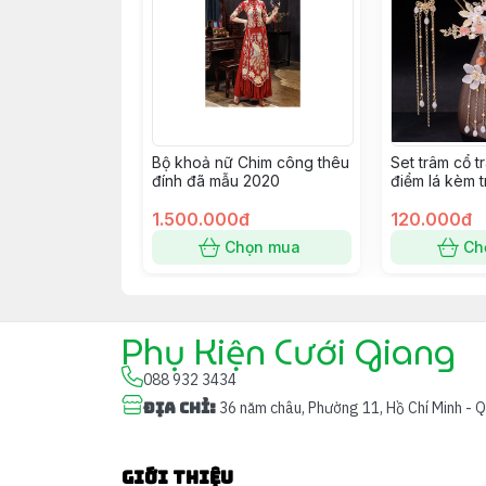
Bộ khoả nữ Chim công thêu
Set trâm cổ 
đính đã mẫu 2020
điểm lá kèm t
mới 9/2022 
1.500.000đ
120.000đ
Chọn mua
Ch
Phụ Kiện Cưới Giang
088 932 3434
Địa chỉ
:
36 năm châu, Phường 11, Hồ Chí Minh - 
Giới thiệu