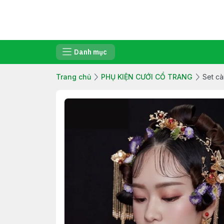
Danh mục
Trang chủ
PHỤ KIỆN CƯỚI CỔ TRANG
Set cà