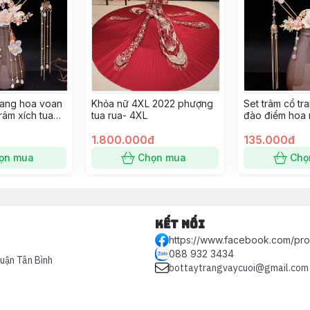
trang hoa voan
Khỏa nữ 4XL 2022 phượng
Set trâm cổ tr
râm xích tua
tua rua- 4XL
đào điểm hoa 
Giangpkc
9/2022 Giang
1.800.000đ
135.000đ
ọn mua
Chọn mua
Chọ
Kết nối
https://www.facebook.com/pr
088 932 3434
Quận Tân Bình
bottaytrangvaycuoi@gmail.com