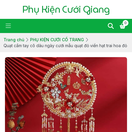
Phụ Kiện Cưới Giang
0
Trang chủ
PHỤ KIỆN CƯỚI CỔ TRANG
Quạt cầm tay cô dâu ngày cưới mẫu quạt đỏ viền hạt trai hoa đỏ