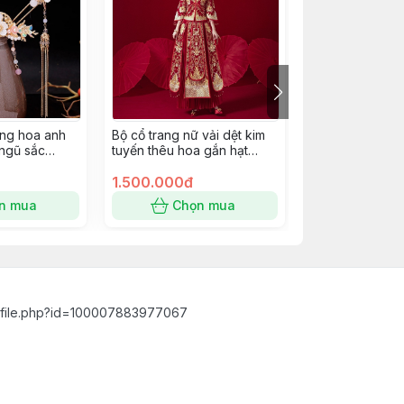
ang hoa anh
Bộ cổ trang nữ vải dệt kim
Cài tóc cổ trang
ngũ sắc
tuyến thêu hoa gắn hạt
phục trung hoa
pkc
châu tua rua size M
Giangpkc
1.500.000đ
285.000đ
n mua
Chọn mua
Chọn
ofile.php?id=100007883977067