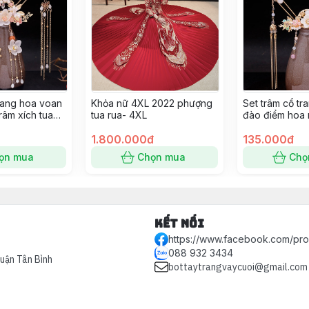
trang hoa voan
Khỏa nữ 4XL 2022 phượng
Set trâm cổ tr
râm xích tua
tua rua- 4XL
đào điểm hoa 
Giangpkc
9/2022 Giang
1.800.000đ
135.000đ
ọn mua
Chọn mua
Chọ
Kết nối
https://www.facebook.com/pr
088 932 3434
Quận Tân Bình
bottaytrangvaycuoi@gmail.com