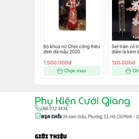
Bộ khoả nữ Chim công thêu
Set trâm cổ 
đính đã mẫu 2020
điểm lá kèm t
mới 9/2022 
1.500.000đ
120.000đ
Chọn mua
Ch
Phụ Kiện Cưới Giang
088 932 3434
Địa chỉ
:
36 năm châu, Phường 11, Hồ Chí Minh - 
Giới thiệu