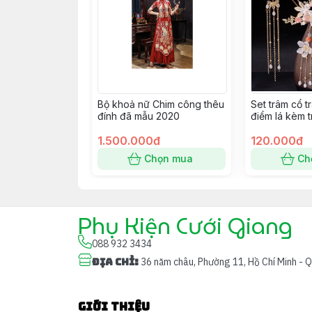
Bộ khoả nữ Chim công thêu
Set trâm cổ 
đính đã mẫu 2020
điểm lá kèm t
mới 9/2022 
1.500.000đ
120.000đ
Chọn mua
Ch
Phụ Kiện Cưới Giang
088 932 3434
Địa chỉ
:
36 năm châu, Phường 11, Hồ Chí Minh - 
Giới thiệu