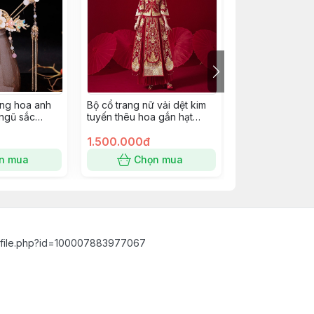
ang hoa anh
Bộ cổ trang nữ vải dệt kim
Cài tóc cổ trang
ngũ sắc
tuyến thêu hoa gắn hạt
phục trung hoa
pkc
châu tua rua size M
Giangpkc
1.500.000đ
285.000đ
n mua
Chọn mua
Chọn
ofile.php?id=100007883977067