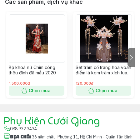
Các sản phẩm, dịch vụ khác
Bộ khoả nữ Chim công
Set trâm cổ trang hoa voan
thêu đính đã mẫu 2020
điểm lá kèm trâm xích tua
mới 9/2022 Giangpkc
1.500.000đ
120.000đ
Chọn mua
Chọn mua
Phụ Kiện Cưới Giang
088 932 3434
Địa chỉ
:
36 năm châu, Phường 11, Hồ Chí Minh - Quận Tân Bình