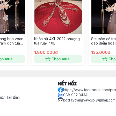
trang hoa voan
Khỏa nữ 4XL 2022 phượng
Set trâm cổ tr
râm xích tua
tua rua- 4XL
đào điểm hoa 
Giangpkc
9/2022 Giang
1.800.000đ
135.000đ
ọn mua
Chọn mua
Chọ
Kết nối
https://www.facebook.com/pr
088 932 3434
Quận Tân Bình
bottaytrangvaycuoi@gmail.com