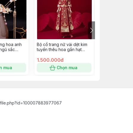
ang hoa anh
Bộ cổ trang nữ vải dệt kim
Cài tóc cổ trang
ngũ sắc
tuyến thêu hoa gắn hạt
phục trung hoa
pkc
châu tua rua size M
Giangpkc
1.500.000đ
285.000đ
n mua
Chọn mua
Chọn
ofile.php?id=100007883977067