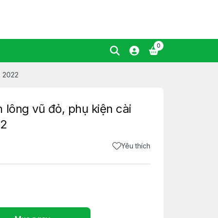
0
c 2022
lông vũ đỏ, phụ kiện cài
22
Yêu thích