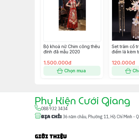
Bộ khoả nữ Chim công thêu
Set trâm cổ 
đính đã mẫu 2020
điểm lá kèm t
mới 9/2022 
1.500.000đ
120.000đ
Chọn mua
Ch
Phụ Kiện Cưới Giang
088 932 3434
Địa chỉ
:
36 năm châu, Phường 11, Hồ Chí Minh - 
Giới thiệu