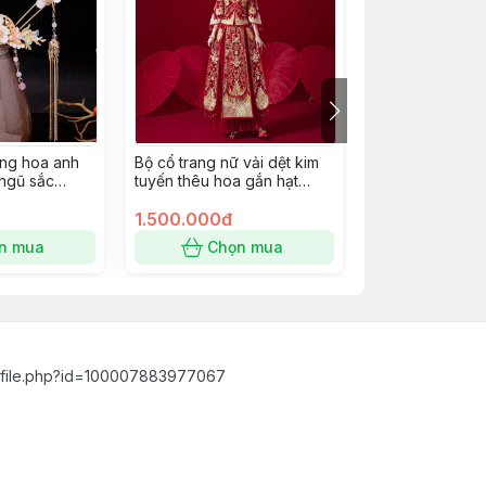
ang hoa anh
Bộ cổ trang nữ vải dệt kim
Cài tóc cổ trang
ngũ sắc
tuyến thêu hoa gắn hạt
phục trung hoa
pkc
châu tua rua size M
Giangpkc
1.500.000đ
285.000đ
n mua
Chọn mua
Chọn
ofile.php?id=100007883977067