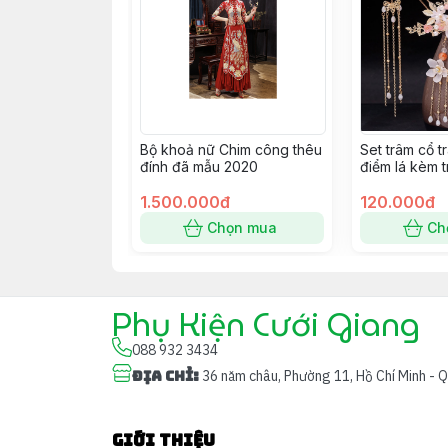
Bộ khoả nữ Chim công thêu
Set trâm cổ 
đính đã mẫu 2020
điểm lá kèm t
mới 9/2022 
1.500.000đ
120.000đ
Chọn mua
Ch
Phụ Kiện Cưới Giang
088 932 3434
Địa chỉ
:
36 năm châu, Phường 11, Hồ Chí Minh - 
Giới thiệu