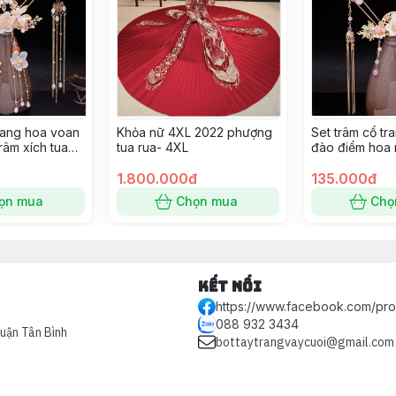
trang hoa voan
Khỏa nữ 4XL 2022 phượng
Set trâm cổ tr
râm xích tua
tua rua- 4XL
đào điểm hoa 
Giangpkc
9/2022 Giang
1.800.000đ
135.000đ
ọn mua
Chọn mua
Chọ
Kết nối
https://www.facebook.com/pr
088 932 3434
Quận Tân Bình
bottaytrangvaycuoi@gmail.com