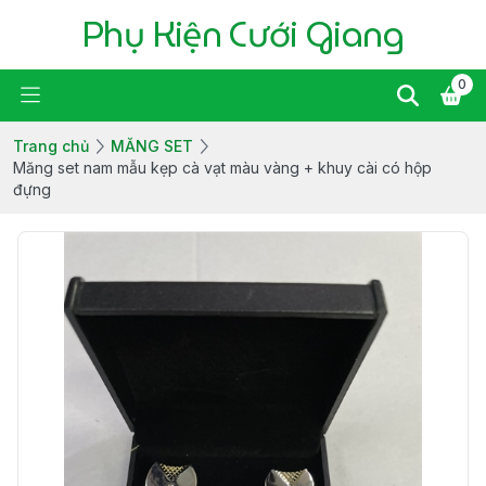
Phụ Kiện Cưới Giang
0
Trang chủ
MĂNG SET
Măng set nam mẫu kẹp cà vạt màu vàng + khuy cài có hộp
đựng