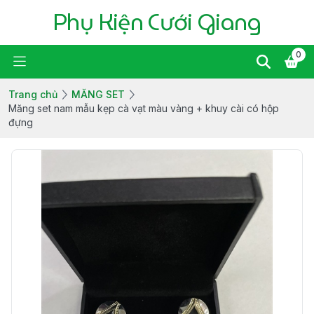
Phụ Kiện Cưới Giang
0
Trang chủ
MĂNG SET
Măng set nam mẫu kẹp cà vạt màu vàng + khuy cài có hộp
đựng