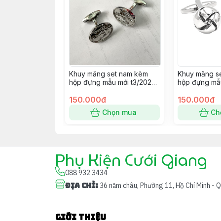
Khuy măng set nam kèm
Khuy măng s
hộp đựng mẫu mới t3/2024
hộp đựng mẫu
SP2225414
SP2225400
150.000đ
150.000đ
Chọn mua
Ch
Phụ Kiện Cưới Giang
088 932 3434
Địa chỉ
:
36 năm châu, Phường 11, Hồ Chí Minh - 
Giới thiệu