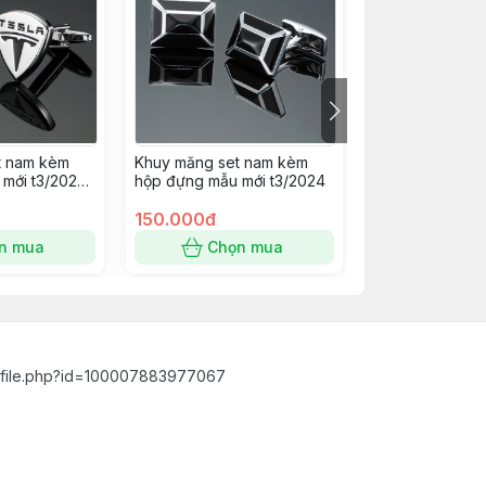
t nam kèm
Khuy măng set nam kèm
Khuy măng set
mới t3/2024
hộp đựng mẫu mới t3/2024
hộp đựng mẫu m
mẫu tôm đỏ
150.000đ
150.000đ
n mua
Chọn mua
Chọn
ofile.php?id=100007883977067