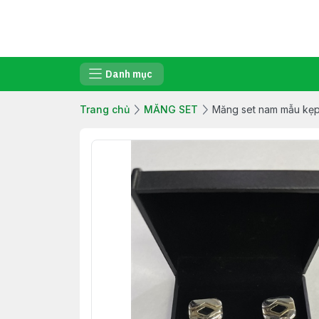
Danh mục
Trang chủ
MĂNG SET
Măng set nam mẫu kẹp