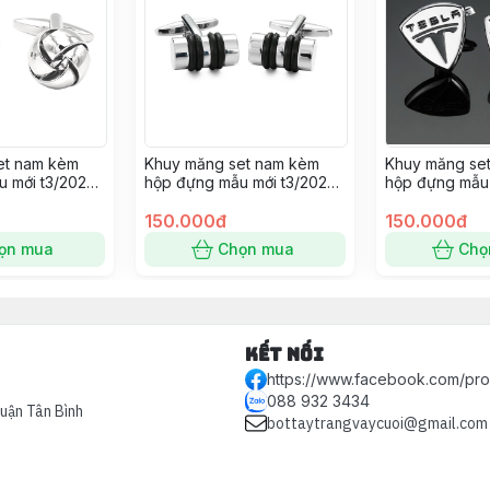
et nam kèm
Khuy măng set nam kèm
Khuy măng se
 mới t3/2024
hộp đựng mẫu mới t3/2024
hộp đựng mẫu 
SP2225395
SP2225389
150.000đ
150.000đ
ọn mua
Chọn mua
Chọ
Kết nối
https://www.facebook.com/pr
088 932 3434
Quận Tân Bình
bottaytrangvaycuoi@gmail.com