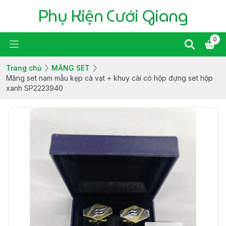
Phụ Kiện Cưới Giang
0
Trang chủ
MĂNG SET
Măng set nam mẫu kẹp cà vạt + khuy cài có hộp đựng set hộp
xanh SP2223940