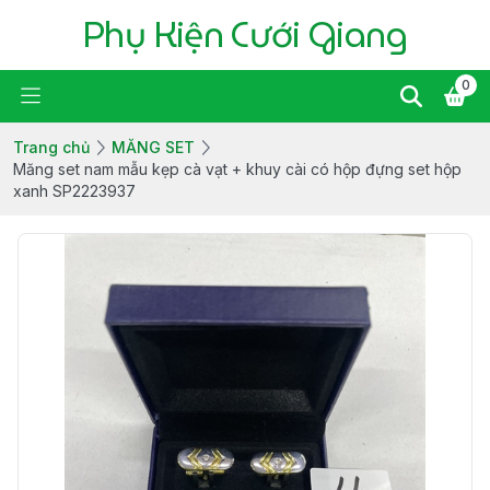
Phụ Kiện Cưới Giang
0
Trang chủ
MĂNG SET
Măng set nam mẫu kẹp cà vạt + khuy cài có hộp đựng set hộp
xanh SP2223937