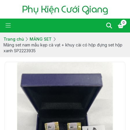
Phụ Kiện Cưới Giang
0
Trang chủ
MĂNG SET
Măng set nam mẫu kẹp cà vạt + khuy cài có hộp đựng set hộp
xanh SP2223935