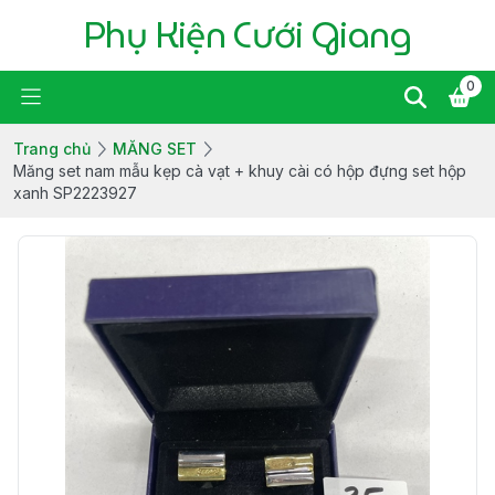
Phụ Kiện Cưới Giang
0
Trang chủ
MĂNG SET
Măng set nam mẫu kẹp cà vạt + khuy cài có hộp đựng set hộp
xanh SP2223927