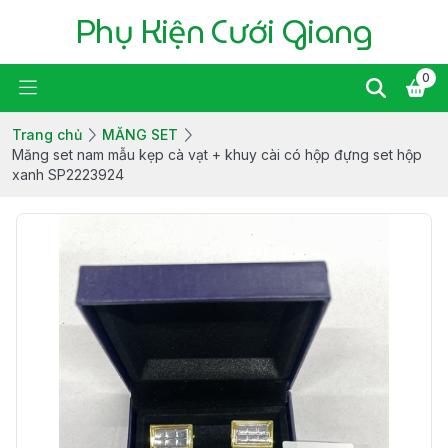
Phụ Kiện Cưới Giang
0
Trang chủ
MĂNG SET
Măng set nam mẫu kẹp cà vạt + khuy cài có hộp đựng set hộp
xanh SP2223924