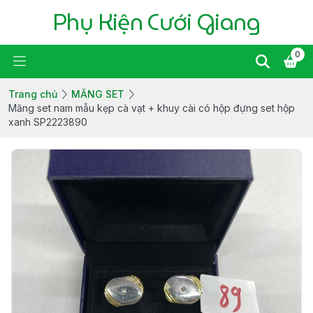
Phụ Kiện Cưới Giang
0
Trang chủ
MĂNG SET
Măng set nam mẫu kẹp cà vạt + khuy cài có hộp đựng set hộp
xanh SP2223890