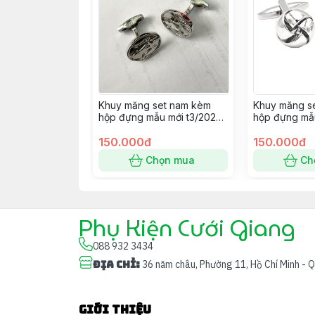
Khuy măng set nam kèm
Khuy măng s
hộp đựng mẫu mới t3/2024
hộp đựng mẫu
SP2225414
SP2225400
150.000đ
150.000đ
Chọn mua
Ch
Phụ Kiện Cưới Giang
088 932 3434
Địa chỉ
:
36 năm châu, Phường 11, Hồ Chí Minh - 
Giới thiệu