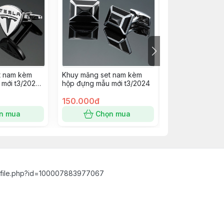
t nam kèm
Khuy măng set nam kèm
Khuy măng set
mới t3/2024
hộp đựng mẫu mới t3/2024
hộp đựng mẫu m
mẫu tôm đỏ
150.000đ
150.000đ
n mua
Chọn mua
Chọn
ofile.php?id=100007883977067