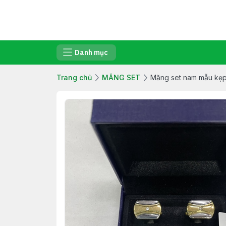
Danh mục
Trang chủ
MĂNG SET
Măng set nam mẫu kẹp