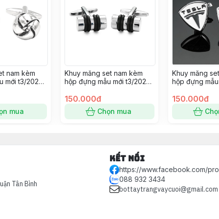
et nam kèm
Khuy măng set nam kèm
Khuy măng se
 mới t3/2024
hộp đựng mẫu mới t3/2024
hộp đựng mẫu 
SP2225395
SP2225389
150.000đ
150.000đ
ọn mua
Chọn mua
Chọ
Kết nối
https://www.facebook.com/pr
088 932 3434
Quận Tân Bình
bottaytrangvaycuoi@gmail.com