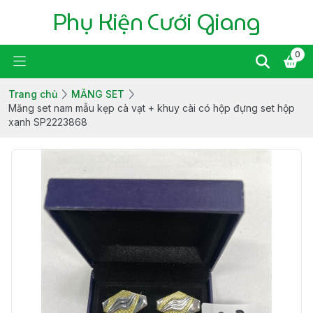
Phụ Kiện Cưới Giang
0
Trang chủ
MĂNG SET
Măng set nam mẫu kẹp cà vạt + khuy cài có hộp đựng set hộp
xanh SP2223868