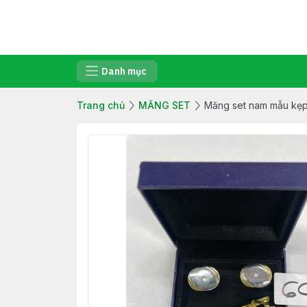
Danh mục
Trang chủ
MĂNG SET
Măng set nam mẫu kẹp