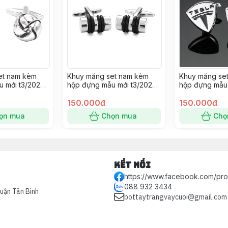
et nam kèm
Khuy măng set nam kèm
Khuy măng se
 mới t3/2024
hộp đựng mẫu mới t3/2024
hộp đựng mẫu 
SP2225395
SP2225389
150.000đ
150.000đ
ọn mua
Chọn mua
Chọ
Kết nối
https://www.facebook.com/pr
088 932 3434
Quận Tân Bình
bottaytrangvaycuoi@gmail.com