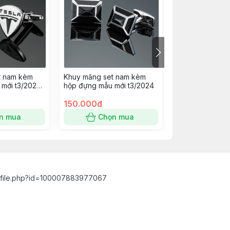
t nam kèm
Khuy măng set nam kèm
Khuy măng set
mới t3/2024
hộp đựng mẫu mới t3/2024
hộp đựng mẫu m
mẫu tôm đỏ
150.000đ
150.000đ
n mua
Chọn mua
Chọn
ofile.php?id=100007883977067