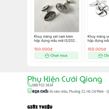
Khuy măng set nam kèm
Khuy măng s
hộp đựng mẫu mới t3/2024
hộp đựng mẫu
SP2225414
SP2225400
150.000đ
150.000đ
Chọn mua
Ch
Phụ Kiện Cưới Giang
088 932 3434
Địa chỉ
:
36 năm châu, Phường 11, Hồ Chí Minh - 
Giới thiệu