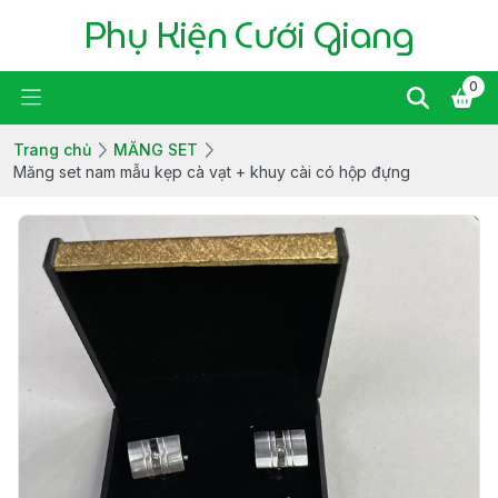
Phụ Kiện Cưới Giang
0
Trang chủ
MĂNG SET
Măng set nam mẫu kẹp cà vạt + khuy cài có hộp đựng