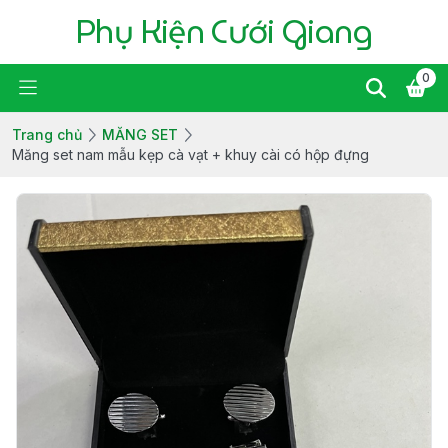
Phụ Kiện Cưới Giang
0
Trang chủ
MĂNG SET
Măng set nam mẫu kẹp cà vạt + khuy cài có hộp đựng