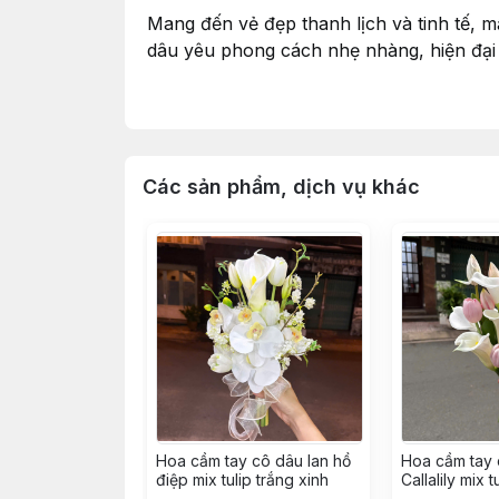
Mang đến vẻ đẹp thanh lịch và tinh tế, 
dâu yêu phong cách nhẹ nhàng, hiện đại 
🌷
Tulip trắng
– Đại diện cho sự thuần kh
🌹
Hoa hồng
– Biểu tượng bất diệt của tì
Các sản phẩm, dịch vụ khác
💞 Form bó tròn gọn gàng, sang trọng – 
🎀 Phù hợp với các concept cưới:
✔️ Cưới ngoài trời – tone trắng – xanh
✔️ Tiệc cưới phong cách châu Âu tối giản
✔️ Cô dâu yêu thích vẻ đẹp tự nhiên, tha
📸 Hoàn hảo để chụp ảnh cưới, đi lễ gia ti
Hoa cầm tay cô dâu lan hồ
Hoa cầm tay 
điệp mix tulip trắng xinh
Callalily mix 
cho ngày cướ