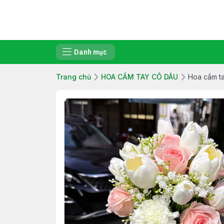
Danh mục
Trang chủ
HOA CẦM TAY CÔ DÂU
Hoa cầm ta