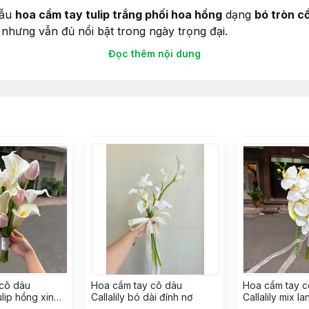
mẫu
hoa cầm tay tulip trắng phối hoa hồng
dạng
bó tròn c
nhưng vẫn đủ nổi bật trong ngày trọng đại.
Đọc thêm nội dung
iết, tình yêu chân thành
nh yêu lãng mạn
Dễ cầm, tôn dáng váy cưới
nh tao
ên hay tiệc chính!
cô dâu
Hoa cầm tay cô dâu
Hoa cầm tay c
tulip hồng xinh
Callalily bó dài đính nơ
Callalily mix l
i
trắng xinh mẫu