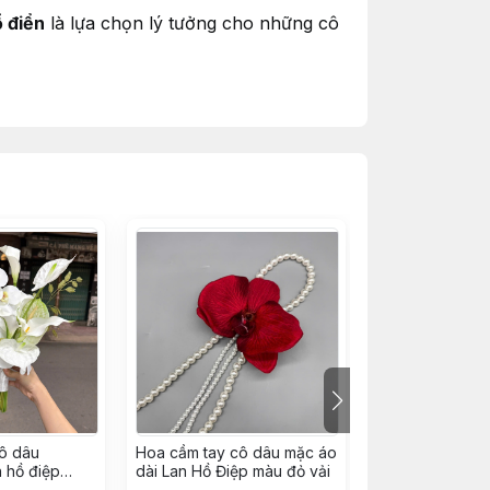
ổ điển
là lựa chọn lý tưởng cho những cô
ô dâu
Hoa cầm tay cô dâu mặc áo
Hoa cài áo chú
an hồ điệp
dài Lan Hồ Điệp màu đỏ vải
màu trắng kem
 mới t6/2026