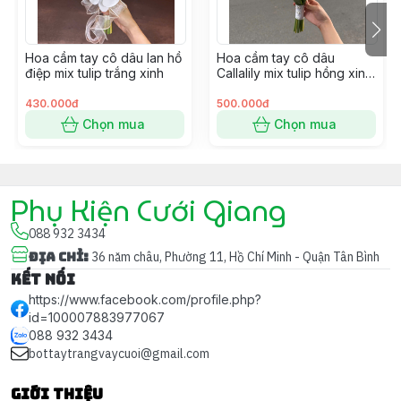
Những cánh hoa lan trắng mềm mại, thanh tao gợi lên
sự duyên dáng, tinh khiết và nét đẹp cao quý của cô
Hoa cầm tay cô dâu lan hồ
Hoa cầm tay cô dâu
dâu.
điệp mix tulip trắng xinh
Callalily mix tulip hồng xinh
cho ngày cưới
430.000đ
500.000đ
✨
Calla Lily trắng – Biểu tượng của sự sang trọng và
Chọn mua
Chọn mua
duyên dáng
Phụ Kiện Cưới Giang
Calla Lily với dáng cánh thuôn dài, uyển chuyển, tượng
trưng cho tình yêu thanh cao, sự tinh tế và lòng chung
088 932 3434
thủy.
Địa chỉ
:
36 năm châu, Phường 11, Hồ Chí Minh - Quận Tân Bình
Kết nối
https://www.facebook.com/profile.php?
🎀
Thiết Kế Vòng Tròn Độc Đáo – Thể Hiện Sự Tròn
id=100007883977067
Đầy
088 932 3434
bottaytrangvaycuoi@gmail.com
Bó hoa được tạo dáng vòng tròn ấn tượng, biểu trưng
Giới thiệu