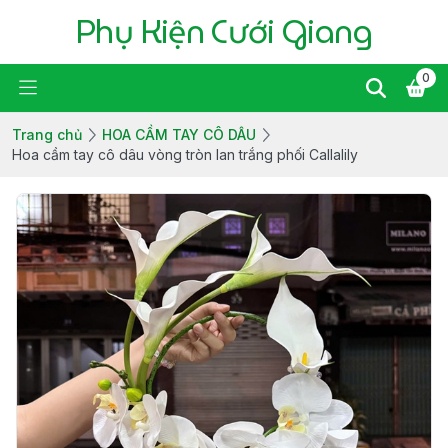
Phụ Kiện Cưới Giang
0
Trang chủ
HOA CẦM TAY CÔ DÂU
Hoa cầm tay cô dâu vòng tròn lan trắng phối Callalily