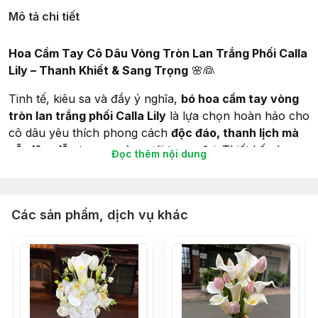
Mô tả chi tiết
Hoa Cầm Tay Cô Dâu Vòng Tròn Lan Trắng Phối Calla
Lily – Thanh Khiết & Sang Trọng
🌸👰
Tinh tế, kiêu sa và đầy ý nghĩa,
bó hoa cầm tay vòng
tròn lan trắng phối Calla Lily
là lựa chọn hoàn hảo cho
cô dâu yêu thích phong cách
độc đáo, thanh lịch mà
vẫn lộng lẫy
trong ngày cưới trọng đại. Thiết kế vòng
Đọc thêm nội dung
tròn tượng trưng cho sự gắn kết trọn vẹn và tình yêu
vĩnh cửu, kết hợp giữa những bông lan trắng và Calla
Lily cao quý tạo nên vẻ đẹp hoàn mỹ.
Các sản phẩm, dịch vụ khác
🌟
Đặc Điểm Nổi Bật Của Bó Hoa Vòng Tròn
🌟
💮
Hoa lan trắng – Tinh khôi và quý phái