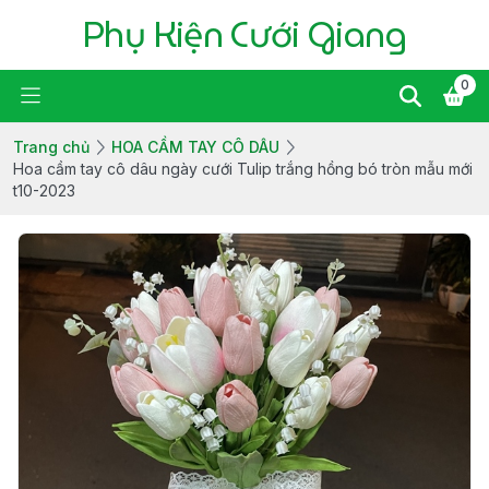
Phụ Kiện Cưới Giang
0
Trang chủ
HOA CẦM TAY CÔ DÂU
Hoa cầm tay cô dâu ngày cưới Tulip trắng hồng bó tròn mẫu mới
t10-2023