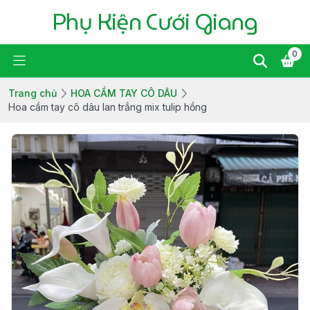
Phụ Kiện Cưới Giang
0
Trang chủ
HOA CẦM TAY CÔ DÂU
Hoa cầm tay cô dâu lan trắng mix tulip hồng