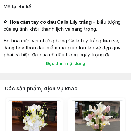
Mô tả chi tiết
💐
Hoa cầm tay cô dâu Calla Lily trắng
– biểu tượng
của sự tinh khôi, thanh lịch và sang trọng.
Bó hoa cưới với những bông Calla Lily trắng kiêu sa,
dáng hoa thon dài, mềm mại giúp tôn lên vẻ đẹp quý
phái và hiện đại của cô dâu trong ngày trọng đại.
Đọc thêm nội dung
🌿
Ý nghĩa:
Calla Lily trắng tượng trưng cho tình yêu
thuần khiết, sự trong sáng và hạnh phúc trọn đời.
Các sản phẩm, dịch vụ khác
✨
Thiết kế:
Bó gọn, thanh thoát, dễ dàng cầm trên tay,
phù hợp với nhiều kiểu váy cưới từ truyền thống đến
hiện đại.
🎀
Phong cách:
Có thể điểm thêm ruy băng trắng/kem
hoặc phụ kiện ngọc trai để tăng phần lộng lẫy.