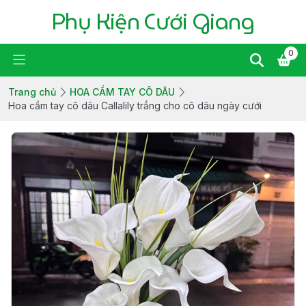
Phụ Kiện Cưới Giang
0
Trang chủ
HOA CẦM TAY CÔ DÂU
Hoa cầm tay cô dâu Callalily trắng cho cô dâu ngày cưới