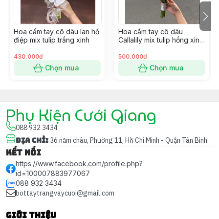
📸
Phù hợp:
Dùng làm hoa cầm tay cô dâu, chụp ảnh
cưới, hoặc bó hoa kỷ niệm trong lễ đính hôn.
Hoa cầm tay cô dâu lan hồ
Hoa cầm tay cô dâu
điệp mix tulip trắng xinh
Callalily mix tulip hồng xinh
cho ngày cưới
430.000đ
500.000đ
👉 Bó hoa
Calla Lily trắng
sẽ mang đến cho cô dâu vẻ
Chọn mua
Chọn mua
đẹp thanh khiết, tinh tế và sang trọng trong từng bước
đi.
Phụ Kiện Cưới Giang
088 932 3434
Địa chỉ
:
36 năm châu, Phường 11, Hồ Chí Minh - Quận Tân Bình
Kết nối
https://www.facebook.com/profile.php?
id=100007883977067
088 932 3434
bottaytrangvaycuoi@gmail.com
Giới thiệu