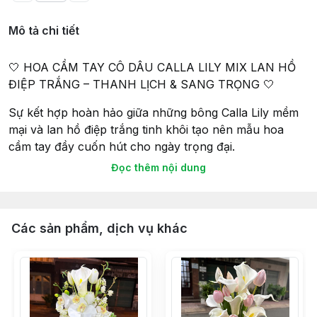
Mô tả chi tiết
🤍 HOA CẦM TAY CÔ DÂU CALLA LILY MIX LAN HỒ
ĐIỆP TRẮNG – THANH LỊCH & SANG TRỌNG 🤍
Sự kết hợp hoàn hảo giữa những bông Calla Lily mềm
mại và lan hồ điệp trắng tinh khôi tạo nên mẫu hoa
cầm tay đầy cuốn hút cho ngày trọng đại.
Đọc thêm nội dung
✨ Thiết kế sang trọng, hiện đại
✨ Tông trắng tinh tế dễ phối cùng mọi kiểu váy cưới
✨ Mang vẻ đẹp nhẹ nhàng, thanh lịch nhưng vẫn nổi
bật
Các sản phẩm, dịch vụ khác
✨ Phù hợp chụp ảnh cưới, lễ gia tiên và tiệc cưới sang
trọng
Từng cánh hoa được sắp xếp hài hòa, tạo nên tổng thể
mềm mại và quý phái, giúp cô dâu thêm rạng rỡ trong