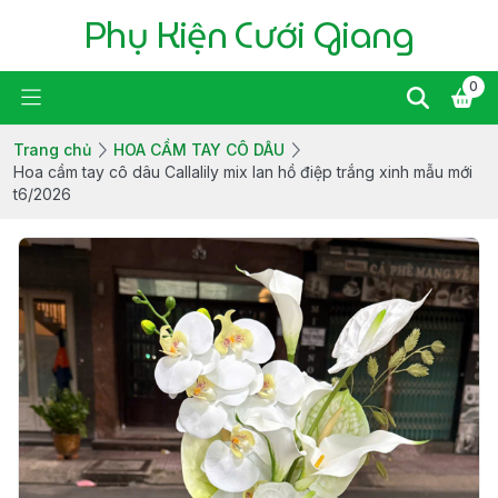
Phụ Kiện Cưới Giang
0
Trang chủ
HOA CẦM TAY CÔ DÂU
Hoa cầm tay cô dâu Callalily mix lan hồ điệp trắng xinh mẫu mới
t6/2026