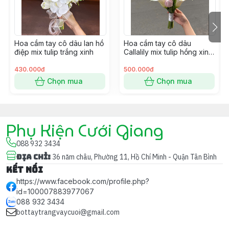
từng khoảnh khắc hạnh phúc.
💐 Hoa cầm tay cô dâu Calla Lily mix lan hồ điệp trắng
– lựa chọn hoàn hảo cho nàng dâu yêu vẻ đẹp tinh
Hoa cầm tay cô dâu lan hồ
Hoa cầm tay cô dâu
khôi và đẳng cấp.
điệp mix tulip trắng xinh
Callalily mix tulip hồng xinh
cho ngày cưới
430.000đ
500.000đ
Chọn mua
Chọn mua
Phụ Kiện Cưới Giang
088 932 3434
Địa chỉ
:
36 năm châu, Phường 11, Hồ Chí Minh - Quận Tân Bình
Kết nối
https://www.facebook.com/profile.php?
id=100007883977067
088 932 3434
bottaytrangvaycuoi@gmail.com