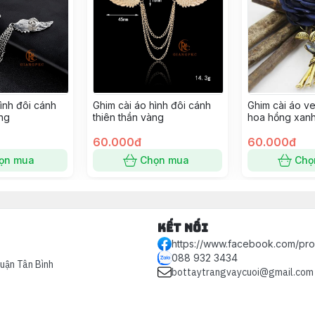
ình đôi cánh
Ghim cài áo hình đôi cánh
Ghim cài áo v
ắng
thiên thần vàng
hoa hồng xan
trọng
60.000đ
60.000đ
ọn mua
Chọn mua
Chọ
Kết nối
https://www.facebook.com/pr
088 932 3434
Quận Tân Bình
bottaytrangvaycuoi@gmail.com