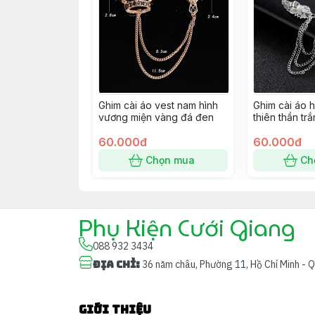
Ghim cài áo vest nam hình
Ghim cài áo h
vương miện vàng đá đen
thiên thần tr
60.000đ
60.000đ
Chọn mua
Ch
Phụ Kiện Cưới Giang
088 932 3434
Địa chỉ
:
36 năm châu, Phường 11, Hồ Chí Minh - 
Giới thiệu