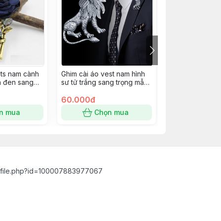
ets nam cành
Ghim cài áo vest nam hình
Ghim cài áo vet
h đen sang
sư tử trắng sang trọng mẫu
bánh lái tàu & 
mới 6/2022
tượng hòa bình
60.000đ
60.000đ
n mua
Chọn mua
Chọn
ofile.php?id=100007883977067