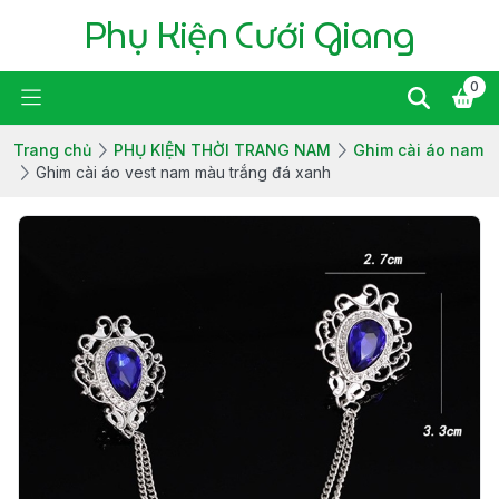
Phụ Kiện Cưới Giang
0
Trang chủ
PHỤ KIỆN THỜI TRANG NAM
Ghim cài áo nam
Ghim cài áo vest nam màu trắng đá xanh