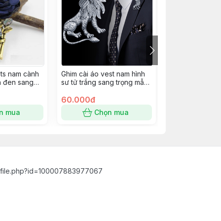
ets nam cành
Ghim cài áo vest nam hình
Ghim cài áo vet
h đen sang
sư tử trắng sang trọng mẫu
bánh lái tàu & 
mới 6/2022
tượng hòa bình
60.000đ
60.000đ
n mua
Chọn mua
Chọn
ofile.php?id=100007883977067