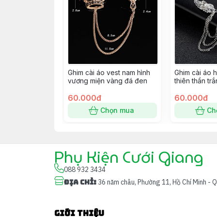
Ghim cài áo vest nam hình
Ghim cài áo h
vương miện vàng đá đen
thiên thần tr
60.000đ
60.000đ
Chọn mua
Ch
Phụ Kiện Cưới Giang
088 932 3434
Địa chỉ
:
36 năm châu, Phường 11, Hồ Chí Minh - 
Giới thiệu