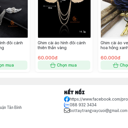
ình đôi cánh
Ghim cài áo hình đôi cánh
Ghim cài áo v
ắng
thiên thần vàng
hoa hồng xan
trọng
60.000đ
60.000đ
ọn mua
Chọn mua
Chọ
Kết nối
https://www.facebook.com/pr
088 932 3434
Quận Tân Bình
bottaytrangvaycuoi@gmail.com