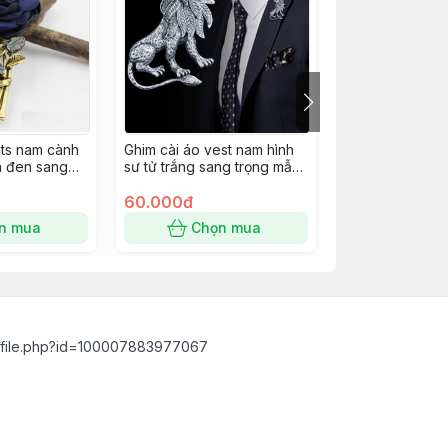
ets nam cành
Ghim cài áo vest nam hình
Ghim cài áo vet
h đen sang
sư tử trắng sang trọng mẫu
bánh lái tàu & 
mới 6/2022
tượng hòa bình
60.000đ
60.000đ
n mua
Chọn mua
Chọn
ofile.php?id=100007883977067