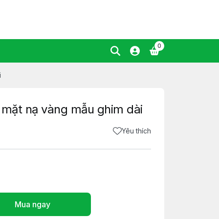
0
i
 mặt nạ vàng mẫu ghim dài
Yêu thích
Mua ngay