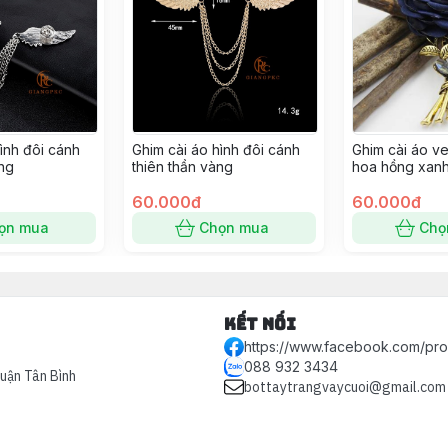
ình đôi cánh
Ghim cài áo hình đôi cánh
Ghim cài áo v
ắng
thiên thần vàng
hoa hồng xan
trọng
60.000đ
60.000đ
ọn mua
Chọn mua
Chọ
Kết nối
https://www.facebook.com/pr
088 932 3434
Quận Tân Bình
bottaytrangvaycuoi@gmail.com