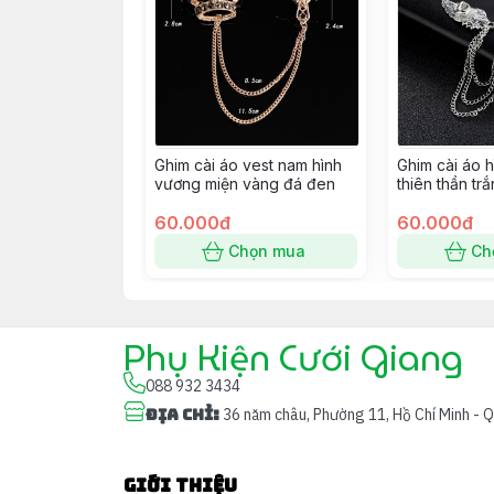
Ghim cài áo vest nam hình
Ghim cài áo h
vương miện vàng đá đen
thiên thần tr
60.000đ
60.000đ
Chọn mua
Ch
Phụ Kiện Cưới Giang
088 932 3434
Địa chỉ
:
36 năm châu, Phường 11, Hồ Chí Minh - 
Giới thiệu