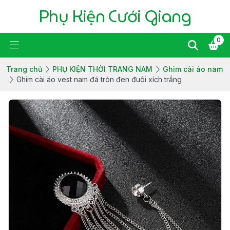
Phụ Kiện Cưới Giang
0
Trang chủ
PHỤ KIỆN THỜI TRANG NAM
Ghim cài áo nam
Ghim cài áo vest nam đá tròn đen đuôi xích trắng