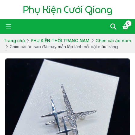
Phụ Kiện Cưới Giang
0
Trang chủ
PHỤ KIỆN THỜI TRANG NAM
Ghim cài áo nam
Ghim cài áo sao đá may mắn lấp lánh nổi bật màu trâng