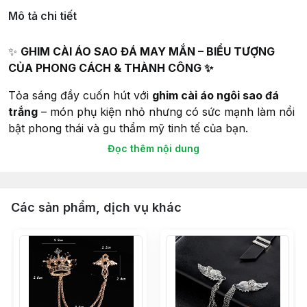
Mô tả chi tiết
✨
GHIM CÀI ÁO SAO ĐÁ MAY MẮN – BIỂU TƯỢNG
CỦA PHONG CÁCH & THÀNH CÔNG ✨
Tỏa sáng đầy cuốn hút với
ghim cài áo ngôi sao đá
trắng
– món phụ kiện nhỏ nhưng có sức mạnh làm nổi
bật phong thái và gu thẩm mỹ tinh tế của bạn.
Đọc thêm nội dung
Mỗi chi tiết được chế tác tỉ mỉ, từ đường viền sắc sảo
đến những viên
đá pha lê trắng trong
lấp lánh như
ánh sao đêm, tạo nên tổng thể sang trọng và hiện đại.
Các sản phẩm, dịch vụ khác
💎
ĐIỂM NHẤN TINH TẾ:
Thiết kế độc đáo:
Lấy cảm hứng từ hình ảnh ngôi sao
– biểu tượng của
may mắn, hy vọng và tỏa sáng
. Phù