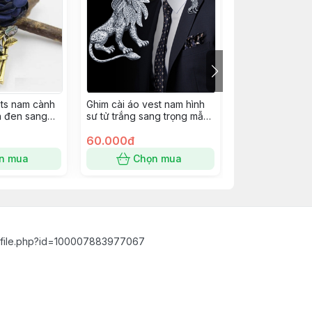
ets nam cành
Ghim cài áo vest nam hình
Ghim cài áo vet
h đen sang
sư tử trắng sang trọng mẫu
bánh lái tàu & 
mới 6/2022
tượng hòa bình
60.000đ
60.000đ
n mua
Chọn mua
Chọn
ofile.php?id=100007883977067