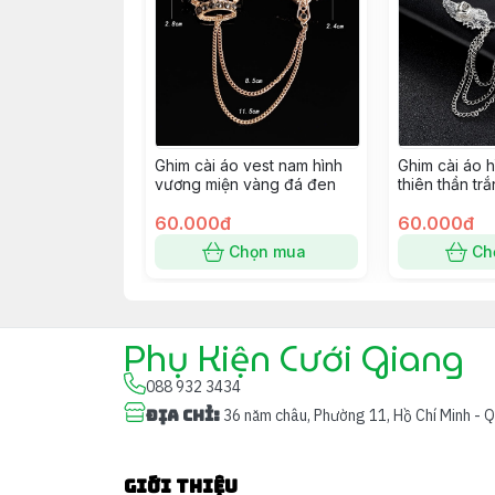
Ghim cài áo vest nam hình
Ghim cài áo h
vương miện vàng đá đen
thiên thần tr
60.000đ
60.000đ
Chọn mua
Ch
Phụ Kiện Cưới Giang
088 932 3434
Địa chỉ
:
36 năm châu, Phường 11, Hồ Chí Minh - 
Giới thiệu