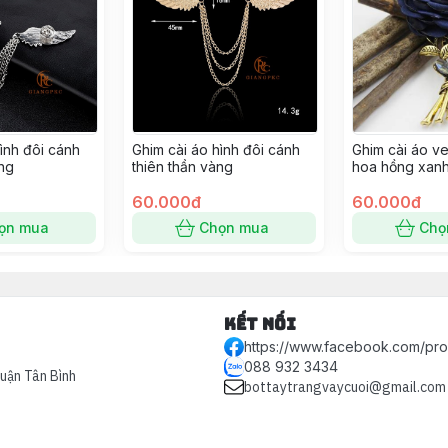
ình đôi cánh
Ghim cài áo hình đôi cánh
Ghim cài áo v
ắng
thiên thần vàng
hoa hồng xan
trọng
60.000đ
60.000đ
ọn mua
Chọn mua
Chọ
Kết nối
https://www.facebook.com/pr
088 932 3434
Quận Tân Bình
bottaytrangvaycuoi@gmail.com