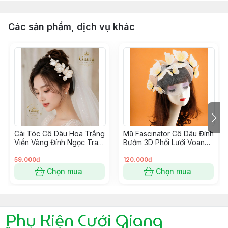
Các sản phẩm, dịch vụ khác
Cài Tóc Cô Dâu Hoa Trắng
Mũ Fascinator Cô Dâu Đính
Viền Vàng Đính Ngọc Trai
Bướm 3D Phối Lưới Voan
Cao Cấp | Phụ Kiện Tóc
Che Mặt Màu Trắng Kem
Cưới Handmade
Cao Cấp – GIANGPKC t8-
59.000đ
120.000đ
GIANGPKC Mẫu Mới
2026
Chọn mua
Chọn mua
t8*2026
Phụ Kiện Cưới Giang