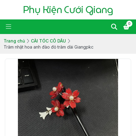
Phụ Kiện Cưới Giang
0
Trang chủ
CÀI TÓC CÔ DÂU
Trâm nhật hoa anh đào đỏ trâm dài Giangpkc