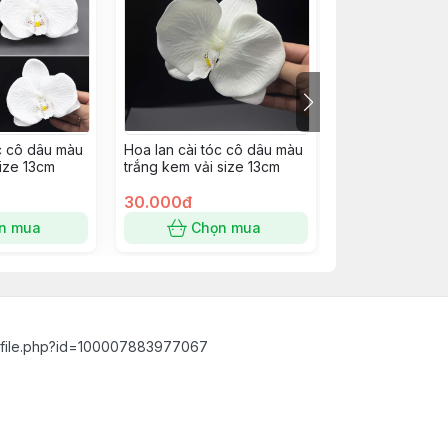
óc cô dâu màu
Hoa lan cài tóc cô dâu màu
Hoa lan cài tóc
size 13cm
trắng kem vải size 13cm
trắng kem vải s
30.000đ
30.000đ
n mua
Chọn mua
Chọn
ofile.php?id=100007883977067