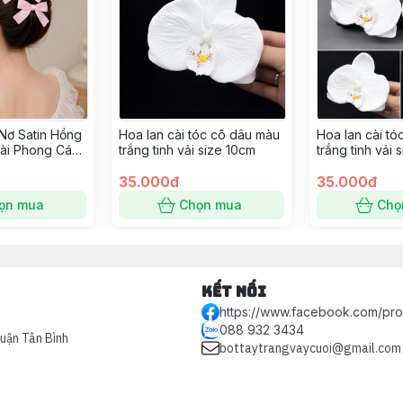
Nơ Satin Hồng
Hoa lan cài tóc cô dâu màu
Hoa lan cài t
Dài Phong Cách
trắng tinh vải size 10cm
trắng tinh vải 
35.000đ
35.000đ
ọn mua
Chọn mua
Chọ
Kết nối
https://www.facebook.com/pr
088 932 3434
Quận Tân Bình
bottaytrangvaycuoi@gmail.com