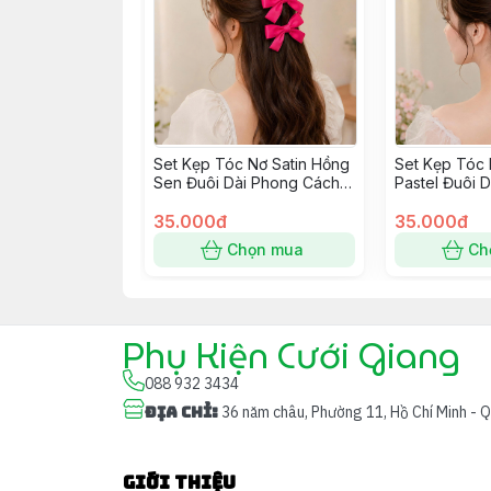
Set Kẹp Tóc Nơ Satin Hồng
Set Kẹp Tóc 
Sen Đuôi Dài Phong Cách
Pastel Đuôi 
Hàn Quốc
Hàn Quốc
35.000đ
35.000đ
Chọn mua
Ch
Phụ Kiện Cưới Giang
088 932 3434
Địa chỉ
:
36 năm châu, Phường 11, Hồ Chí Minh - 
Giới thiệu