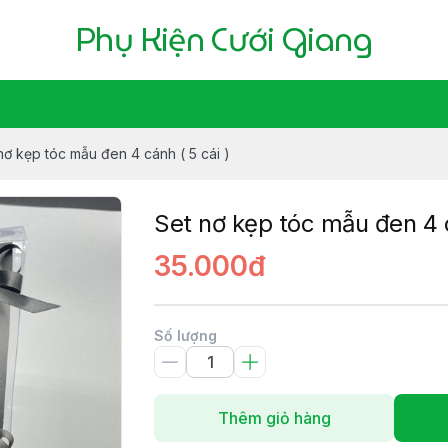
Phụ Kiện Cưới Giang
nơ kẹp tóc mẫu đen 4 cánh ( 5 cái )
Set nơ kẹp tóc mẫu đen 4 c
35.000đ
Số lượng
Thêm giỏ hàng