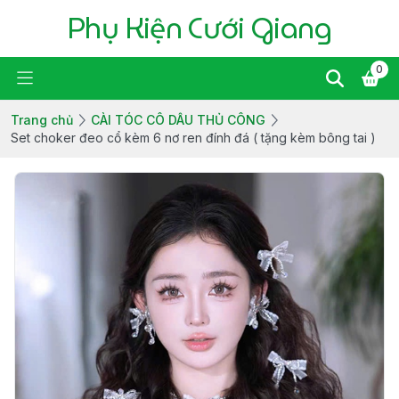
Phụ Kiện Cưới Giang
0
Trang chủ
CÀI TÓC CÔ DÂU THỦ CÔNG
Set choker đeo cổ kèm 6 nơ ren đính đá ( tặng kèm bông tai )