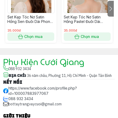
trong lễ cưới.
💞
Ý nghĩa:
Set Kẹp Tóc Nơ Satin
Set Kẹp Tóc Nơ Satin
Hồng Sen Đuôi Dài Phong
Hồng Pastel Đuôi Dài
Cách Hàn Quốc
Phong Cách Hàn Quốc
–
Hồ điệp
tượng trưng cho vẻ đẹp tự do, nữ tính và sự
35.000đ
35.000đ
khởi đầu mới
Chọn mua
Chọn mua
–
Màu đỏ đô
là sắc màu truyền thống tượng trưng cho
hạnh phúc, may mắn và viên mãn trong hôn nhân
Phụ Kiện Cưới Giang
📸 Lên hình cực “ăn ảnh” – phù hợp với các concept:
088 932 3434
Địa chỉ
:
36 năm châu, Phường 11, Hồ Chí Minh - Quận Tân Bình
✔️ Lễ gia tiên – Vu quy
Kết nối
https://www.facebook.com/profile.php?
✔️ Ảnh cưới phong cách cổ điển
id=100007883977067
088 932 3434
✔️ Váy cưới đỏ hoặc áo dài đỏ đô
bottaytrangvaycuoi@gmail.com
Giới thiệu