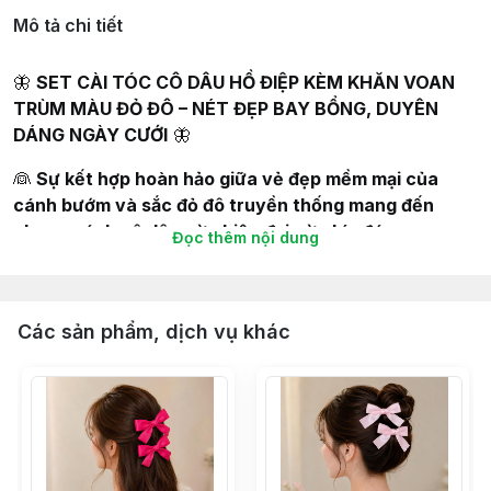
Mô tả chi tiết
🦋
SET CÀI TÓC CÔ DÂU HỒ ĐIỆP KÈM KHĂN VOAN
TRÙM MÀU ĐỎ ĐÔ – NÉT ĐẸP BAY BỔNG, DUYÊN
DÁNG NGÀY CƯỚI
🦋
👰
Sự kết hợp hoàn hảo giữa vẻ đẹp mềm mại của
cánh bướm và sắc đỏ đô truyền thống mang đến
phong cách cô dâu vừa hiện đại vừa kín đáo.
Đọc thêm nội dung
✨
Set bao gồm:
🔹
Cài tóc hồ điệp
– Thiết kế tinh xảo từ cánh bướm vải
Các sản phẩm, dịch vụ khác
mềm, phối ngọc trai/đá pha lê lấp lánh tạo hiệu ứng nổi
bật trên nền tóc búi hoặc xoã nhẹ.
🔹
Khăn voan trùm đầu màu đỏ đô
– Dáng voan dài
150cm x 115cm
, chất liệu mỏng nhẹ, bay bồng, phủ
nhẹ khuôn mặt giúp cô dâu giữ trọn nét e ấp, dịu dàng