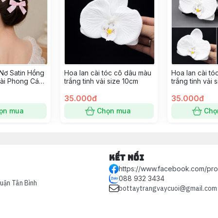
Nơ Satin Hồng
Hoa lan cài tóc cô dâu màu
Hoa lan cài t
Dài Phong Cách
trắng tinh vải size 10cm
trắng tinh vải 
35.000đ
35.000đ
ọn mua
Chọn mua
Chọ
Kết nối
https://www.facebook.com/pr
088 932 3434
Quận Tân Bình
bottaytrangvaycuoi@gmail.com