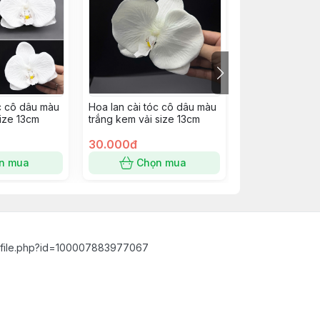
óc cô dâu màu
Hoa lan cài tóc cô dâu màu
Hoa lan cài tóc
size 13cm
trắng kem vải size 13cm
trắng kem vải s
30.000đ
30.000đ
n mua
Chọn mua
Chọn
ofile.php?id=100007883977067