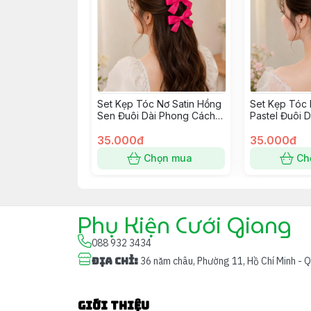
Set Kẹp Tóc Nơ Satin Hồng
Set Kẹp Tóc 
Sen Đuôi Dài Phong Cách
Pastel Đuôi 
Hàn Quốc
Hàn Quốc
35.000đ
35.000đ
Chọn mua
Ch
Phụ Kiện Cưới Giang
088 932 3434
Địa chỉ
:
36 năm châu, Phường 11, Hồ Chí Minh - 
Giới thiệu