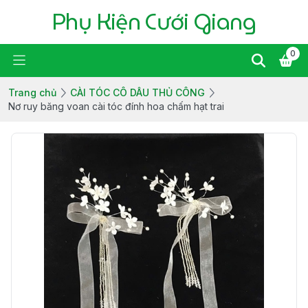
Phụ Kiện Cưới Giang
0
Trang chủ
CÀI TÓC CÔ DÂU THỦ CÔNG
Nơ ruy băng voan cài tóc đính hoa chấm hạt trai