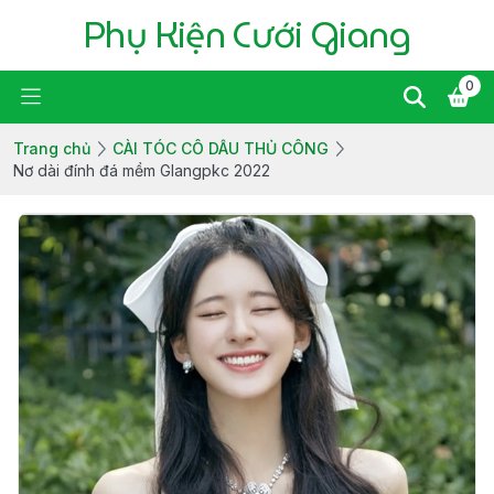
Phụ Kiện Cưới Giang
0
Trang chủ
CÀI TÓC CÔ DÂU THỦ CÔNG
Nơ dài đính đá mềm GIangpkc 2022