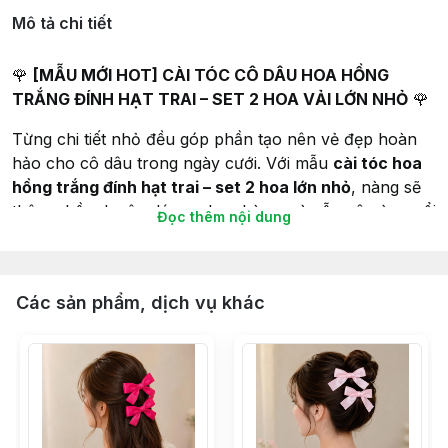
Mô tả chi tiết
🌹
[MẪU MỚI HOT] CÀI TÓC CÔ DÂU HOA HỒNG
TRẮNG ĐÍNH HẠT TRAI – SET 2 HOA VẢI LỚN NHỎ
🌹
Từng chi tiết nhỏ đều góp phần tạo nên vẻ đẹp hoàn
hảo cho cô dâu trong ngày cưới. Với mẫu
cài tóc hoa
hồng trắng đính hạt trai – set 2 hoa lớn nhỏ
, nàng sẽ
thêm phần duyên dáng, nhẹ nhàng mà vẫn vô cùng nổi
Đọc thêm nội dung
bật.
💮 Thiết kế gồm
2 bông hoa vải mềm mại
, phối kích
thước lớn nhỏ để tạo chiều sâu và sự tự nhiên. Mẫu
Các sản phẩm, dịch vụ khác
hoa hồng trắng tinh khiết kết hợp cùng
hạt trai ánh
ngọc
mang đến nét đẹp thanh lịch, nhẹ nhàng mà
không kém phần sang trọng.
💎
Ưu điểm nổi bật: