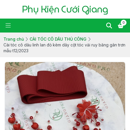
Phụ Kiện Cưới Giang
0
Trang chủ
CÀI TÓC CÔ DÂU THỦ CÔNG
Cài tóc cô dâu linh lan đỏ kèm dây cột tóc vải ruy băng gân trơn
mẫu t12/2023