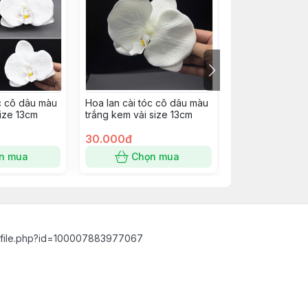
óc cô dâu màu
Hoa lan cài tóc cô dâu màu
Hoa lan cài tóc
size 13cm
trắng kem vải size 13cm
trắng kem vải s
30.000đ
30.000đ
n mua
Chọn mua
Chọn
ofile.php?id=100007883977067