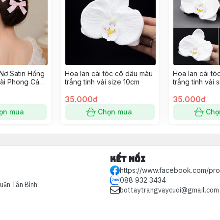
Nơ Satin Hồng
Hoa lan cài tóc cô dâu màu
Hoa lan cài t
Dài Phong Cách
trắng tinh vải size 10cm
trắng tinh vải 
35.000đ
35.000đ
ọn mua
Chọn mua
Chọ
Kết nối
https://www.facebook.com/pr
088 932 3434
Quận Tân Bình
bottaytrangvaycuoi@gmail.com