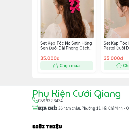
Set Kẹp Tóc Nơ Satin Hồng
Set Kẹp Tóc 
Sen Đuôi Dài Phong Cách
Pastel Đuôi 
Hàn Quốc
Hàn Quốc
35.000đ
35.000đ
Chọn mua
Ch
Phụ Kiện Cưới Giang
088 932 3434
Địa chỉ
:
36 năm châu, Phường 11, Hồ Chí Minh - 
Giới thiệu