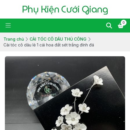
Phụ Kiện Cưới Giang
0
Trang chủ
CÀI TÓC CÔ DÂU THỦ CÔNG
Cài tóc cô dâu lẻ 1 cái hoa đất sét trắng đính đá